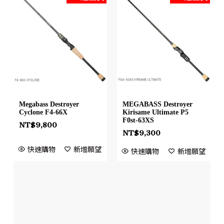
Megabass Destroyer
MEGABASS Destroyer
Cyclone F4-66X
Kirisame Ultimate P5
F0st-63XS
NT$
9,800
NT$
9,300
快速購物
新增願望
快速購物
新增願望