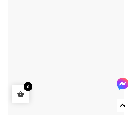
0
Designed by 森柒概念 SENCHIC CO., LTD.