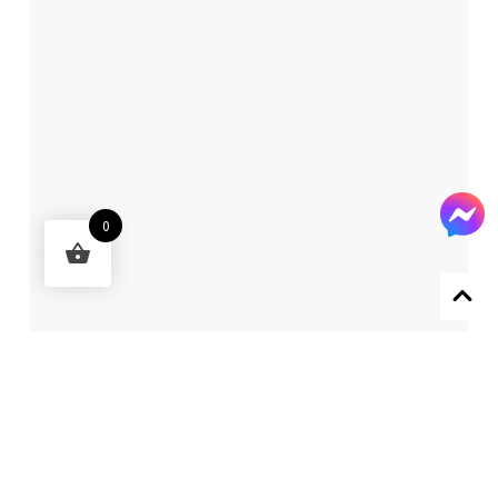
0
Designed by 森柒概念 SENCHIC CO., LTD.