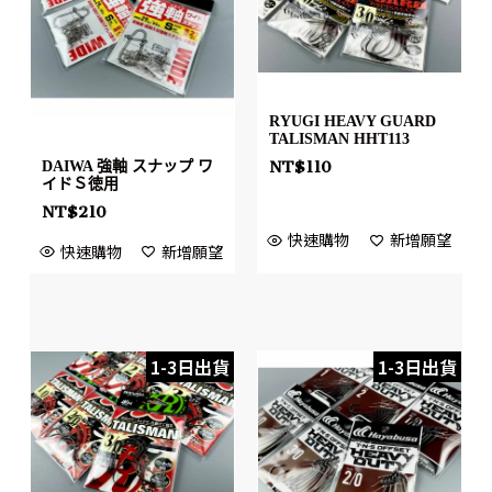
RYUGI HEAVY GUARD
TALISMAN HHT113
NT$
110
DAIWA 強軸 スナップ ワ
イドＳ徳用
NT$
210
快速購物
新增願望
快速購物
新增願望
1-3日出貨
1-3日出貨