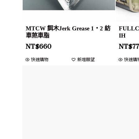
MTCW 餌木Jerk Grease 1・2 紡
FULLC
車煞車脂
IH
NT$
660
NT$
7
快速購物
新增願望
快速購