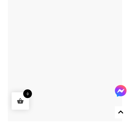
0
Designed by 森柒概念 SENCHIC CO., LTD.