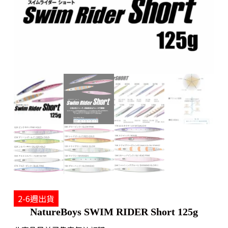
2-6週出貨
NatureBoys SWIM RIDER Short 125g