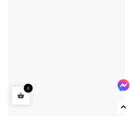
0
Designed by 森柒概念 SENCHIC CO., LTD.