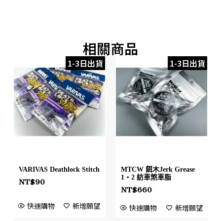
相關商品
1-3日出貨
1-3日出貨
VARIVAS Deathlock Stitch
MTCW 餌木Jerk Grease
1・2 紡車煞車脂
NT$
90
NT$
660
快速購物
新增願望
快速購物
新增願望