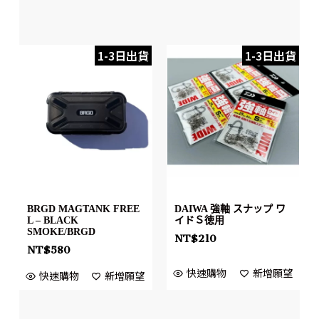
1-3日出貨
1-3日出貨
BRGD MAGTANK FREE
DAIWA 強軸 スナップ ワ
L – BLACK
イドＳ徳用
SMOKE/BRGD
NT$
210
NT$
580
快速購物
新增願望
快速購物
新增願望