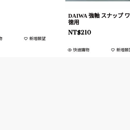
DAIWA 強軸 スナップ 
徳用
NT$
210
物
新增願望
快速購物
新增願