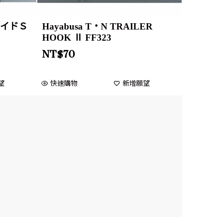
ワイドＳ
Hayabusa T・N TRAILER
HOOK Ⅱ FF323
NT$
70
望
快速購物
新增願望