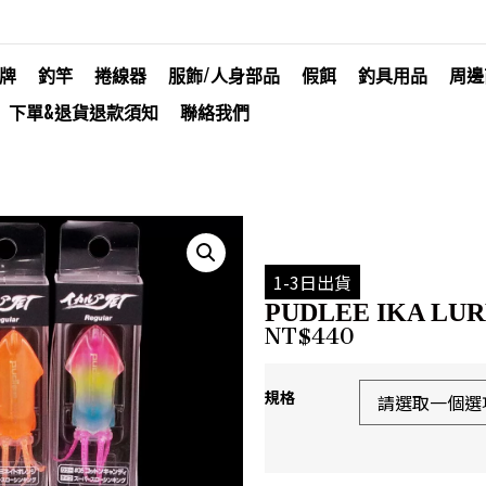
牌
釣竿
捲線器
服飾/人身部品
假餌
釣具用品
周邊
下單&退貨退款須知
聯絡我們
1-3日出貨
PUDLEE IKA LURE
NT$
440
規格