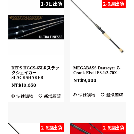
1-3日出貨
2-6週出貨
DEPS HGCS-65LRスラッ
MEGABASS Destroyer Z-
クシェイカー
Crank Elseil F3.1/2-70X
SLACKSHAKER
NT$
9,600
NT$
10,650
快速購物
新增願望
快速購物
新增願望
2-6週出貨
2-6週出貨