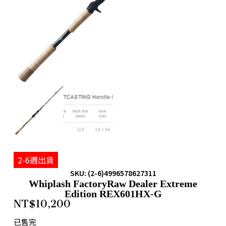
2-6週出貨
SKU: (2-6)4996578627311
Whiplash FactoryRaw Dealer Extreme
Edition REX601HX-G
NT$
10,200
已售完