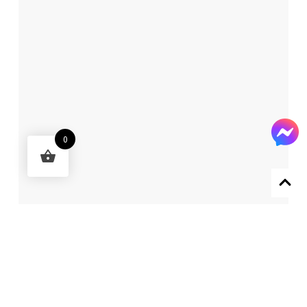
0
Designed by 森柒概念 SENCHIC CO., LTD.