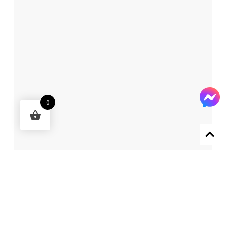
0
Designed by 森柒概念 SENCHIC CO., LTD.