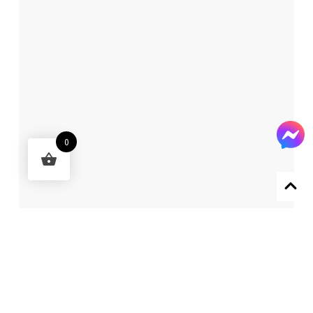
0
Designed by 森柒概念 SENCHIC CO., LTD.