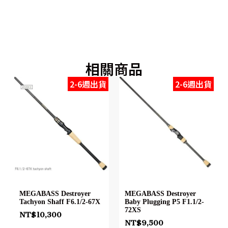
相關商品
2-6週出貨
2-6週出貨
MEGABASS Destroyer
MEGABASS Destroyer
Tachyon Shaff F6.1/2-67X
Baby Plugging P5 F1.1/2-
72XS
NT$
10,300
NT$
9,500