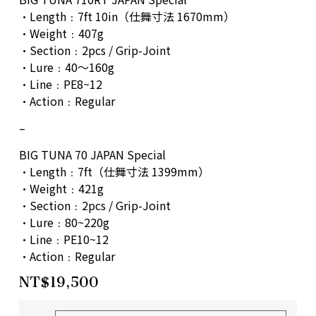
•Length﹕7ft 10in（仕舞寸法 1670mm）
•Weight﹕407g
•Section﹕2pcs / Grip-Joint
•Lure﹕40～160g
•Line﹕PE8~12
•Action﹕Regular
–
BIG TUNA 70 JAPAN Special
•Length﹕7ft（仕舞寸法 1399mm）
•Weight﹕421g
•Section﹕2pcs / Grip-Joint
•Lure﹕80~220g
•Line﹕PE10~12
•Action﹕Regular
NT$
19,500