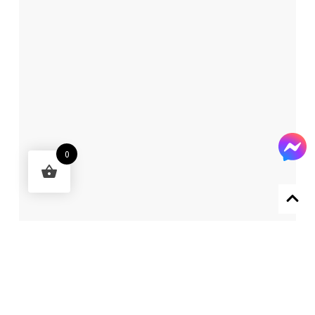
0
Designed by 森柒概念 SENCHIC CO., LTD.