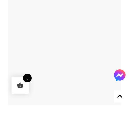
0
Designed by 森柒概念 SENCHIC CO., LTD.