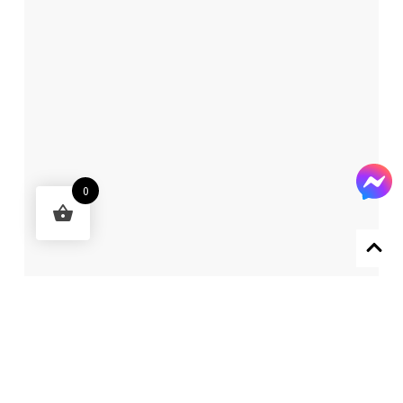
0
Designed by 森柒概念 SENCHIC CO., LTD.