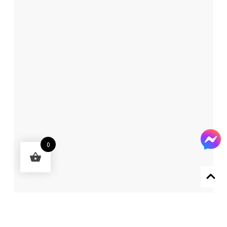
0
Designed by 森柒概念 SENCHIC CO., LTD.