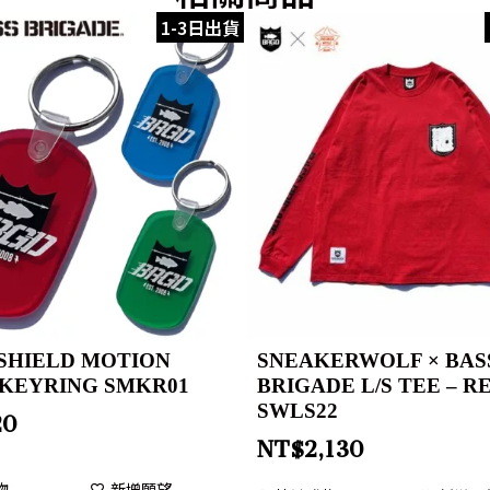
1-3日出貨
SHIELD MOTION
SNEAKERWOLF × BAS
KEYRING SMKR01
BRIGADE L/S TEE – R
SWLS22
20
NT$
2,130
物
新增願望