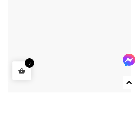
0
Designed by 森柒概念 SENCHIC CO., LTD.