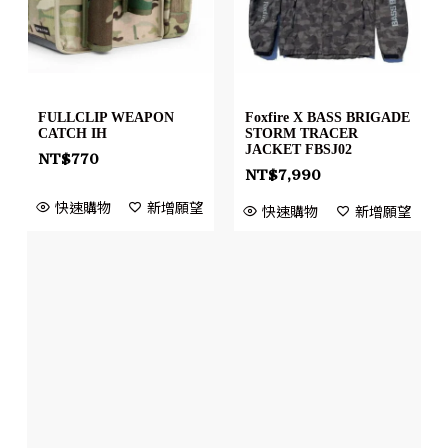
FULLCLIP WEAPON
Foxfire X BASS BRIGADE
CATCH IH
STORM TRACER
JACKET FBSJ02
NT$
770
NT$
7,990
快速購物
新增願望
快速購物
新增願望