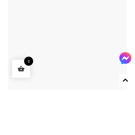
0
Designed by 森柒概念 SENCHIC CO., LTD.