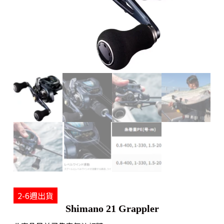
2-6週出貨
Shimano 21 Grappler