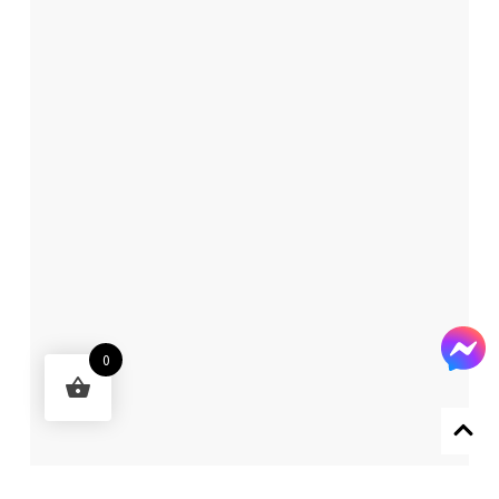
0
Designed by 森柒概念 SENCHIC CO., LTD.