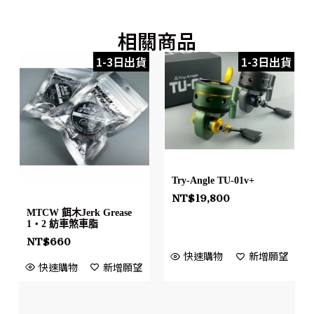
相關商品
1-3日出貨
1-3日出貨
Try-Angle TU-01v+
NT$
19,800
MTCW 餌木Jerk Grease
1・2 紡車煞車脂
NT$
660
快速購物
新增願望
快速購物
新增願望