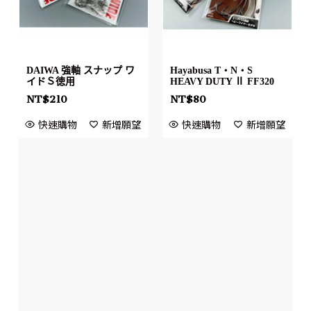
DAIWA 強軸 スナップ ワ
Hayabusa T・N・S
イドＳ徳用
HEAVY DUTY Ⅱ FF320
NT$
210
NT$
80
快速購物
新增願望
快速購物
新增願望