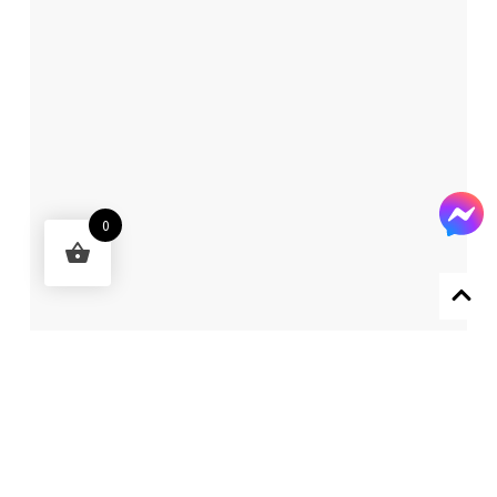
0
Designed by 森柒概念 SENCHIC CO., LTD.