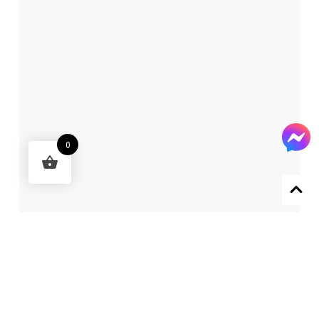
0
Designed by 森柒概念 SENCHIC CO., LTD.