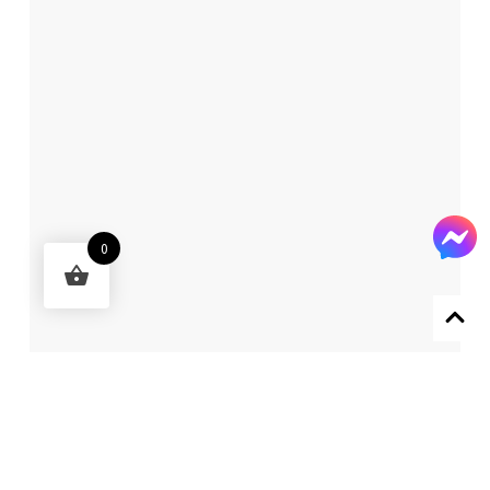
0
Designed by 森柒概念 SENCHIC CO., LTD.