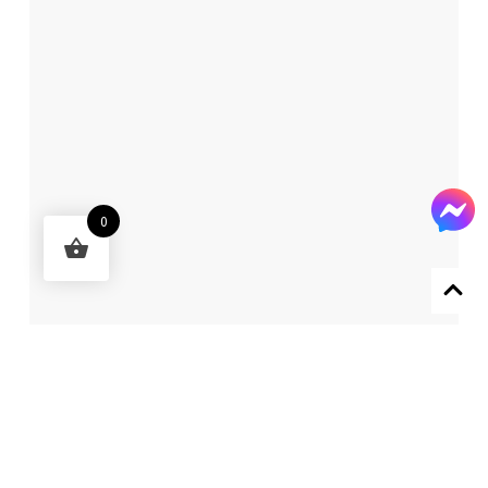
0
Designed by 森柒概念 SENCHIC CO., LTD.