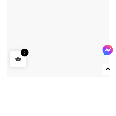
0
Designed by 森柒概念 SENCHIC CO., LTD.