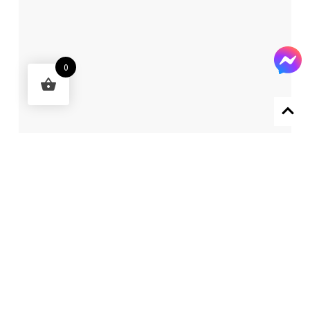
0
Designed by 森柒概念 SENCHIC CO., LTD.