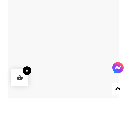
0
Designed by 森柒概念 SENCHIC CO., LTD.