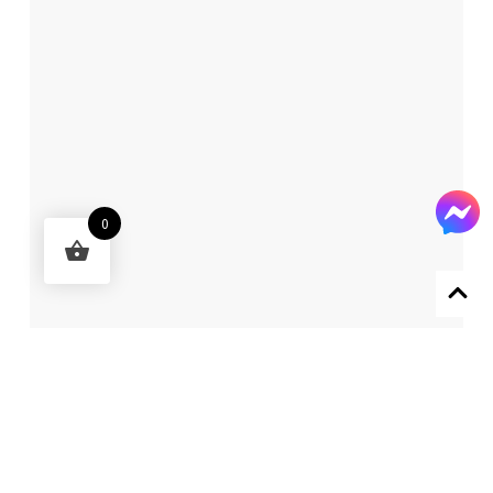
0
Designed by 森柒概念 SENCHIC CO., LTD.