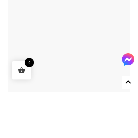
0
Designed by 森柒概念 SENCHIC CO., LTD.