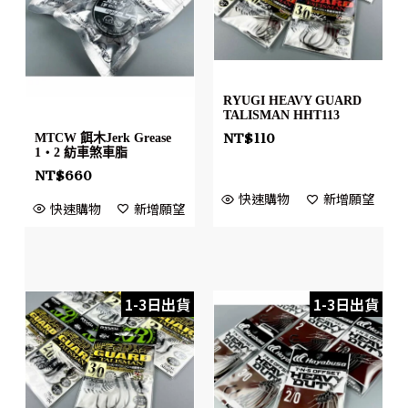
RYUGI HEAVY GUARD
TALISMAN HHT113
NT$
110
MTCW 餌木Jerk Grease
1・2 紡車煞車脂
NT$
660
快速購物
新增願望
快速購物
新增願望
1-3日出貨
1-3日出貨