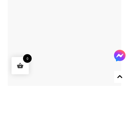
0
Designed by 森柒概念 SENCHIC CO., LTD.