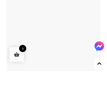
0
Designed by 森柒概念 SENCHIC CO., LTD.