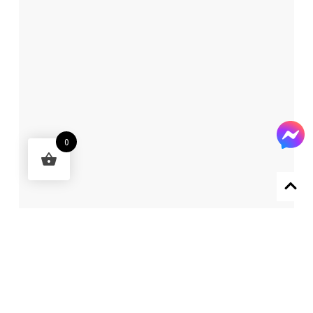
0
Designed by 森柒概念 SENCHIC CO., LTD.