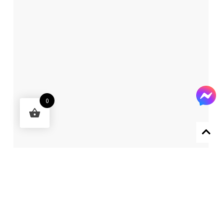
0
Designed by 森柒概念 SENCHIC CO., LTD.