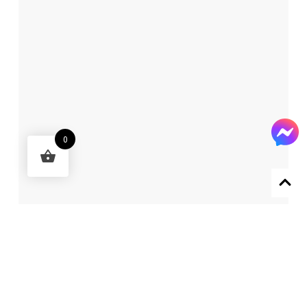
0
Designed by 森柒概念 SENCHIC CO., LTD.