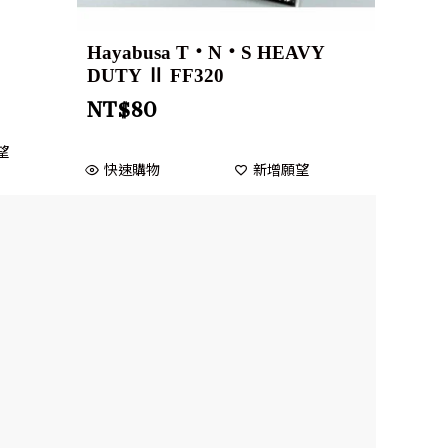
Hayabusa T・N・S HEAVY
DUTY Ⅱ FF320
NT$
80
望
快速購物
新增願望