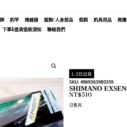
牌
釣竿
捲線器
服飾/人身部品
假餌
釣具用品
周邊
下單&退貨退款須知
聯絡我們
1-3日出貨
SKU: 4969363980359
SHIMANO EXSENCE 
NT$
510
已售完