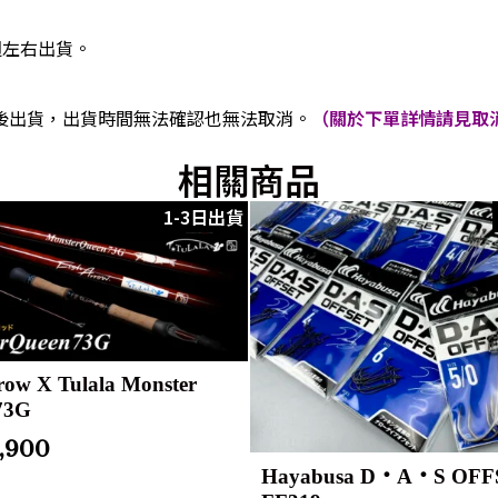
週左右出貨。
後出貨，出貨時間無法確認也無法取消。
（關於下單詳情請見取消
相關商品
1-3日出貨
row X Tulala Monster
73G
1,900
Hayabusa D・A・S OFF