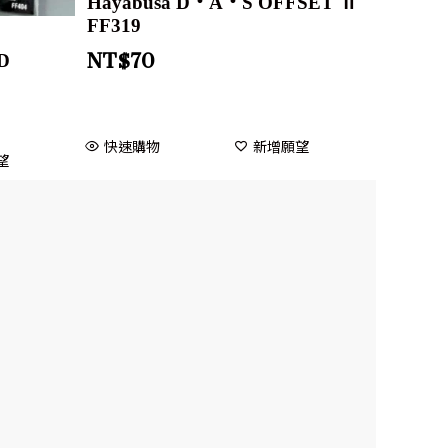
Hayabusa D・A・S OFFSET Ⅱ
FF319
NT$
70
D
快速購物
新增願望
望