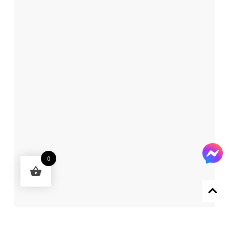
0
Designed by 森柒概念 SENCHIC CO., LTD.