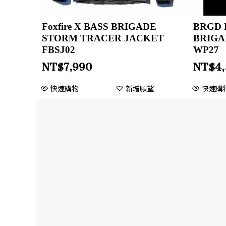
Foxfire X BASS BRIGADE
BRGD 
STORM TRACER JACKET
BRIGA
FBSJ02
WP27
NT$
7,990
NT$
4
快速購物
新增願望
快速購