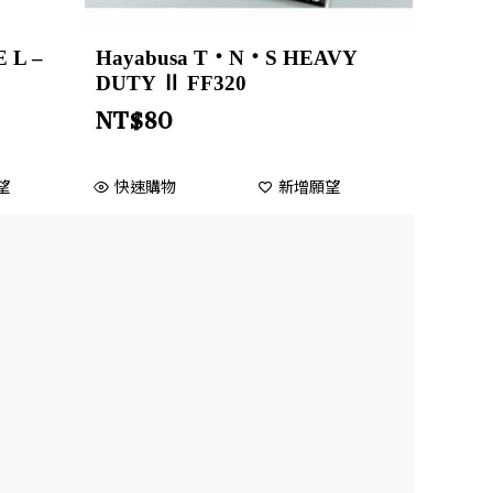
 L –
Hayabusa T・N・S HEAVY
DUTY Ⅱ FF320
NT$
80
望
快速購物
新增願望