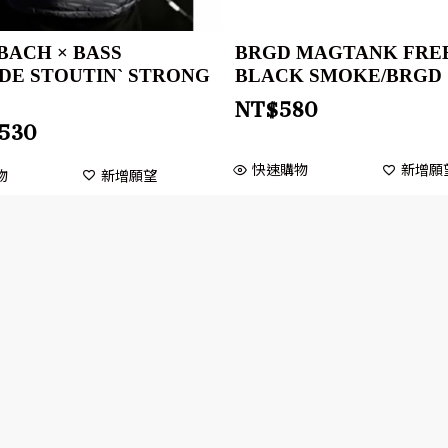
BACH × BASS
BRGD MAGTANK FREE
DE STOUTIN` STRONG
BLACK SMOKE/BRGD
NT$
580
,530
快速購物
新增願
物
新增願望