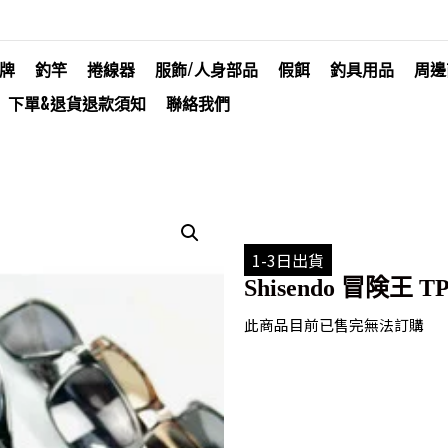
牌
釣竿
捲線器
服飾/人身部品
假餌
釣具用品
周邊
下單&退貨退款須知
聯絡我們
1-3日出貨
Shisendo 冒険王 TP 
此商品目前已售完無法訂購