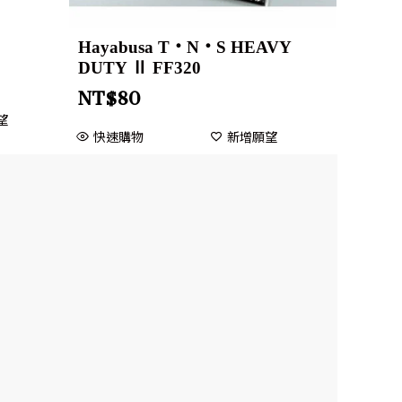
Hayabusa T・N・S HEAVY
DUTY Ⅱ FF320
NT$
80
望
快速購物
新增願望