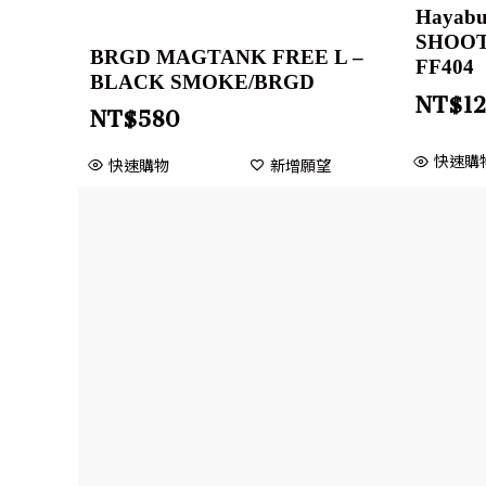
Hayab
SHOOT
BRGD MAGTANK FREE L –
FF404
BLACK SMOKE/BRGD
NT$
1
NT$
580
快速購
快速購物
新增願望