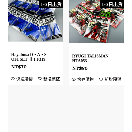
1-3日出貨
1-3日出貨
Hayabusa D・A・S
RYUGI TALISMAN
OFFSET Ⅱ FF319
HTA053
NT$
70
NT$
80
快速購物
新增願望
快速購物
新增願望