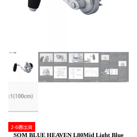
2-6週出貨
SOM BLUE HEAVEN L80Mid Light Blue