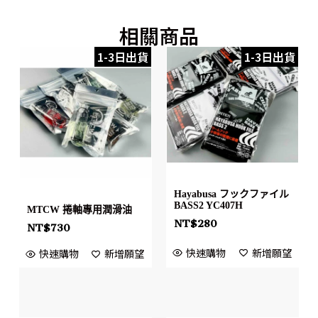
相關商品
1-3日出貨
1-3日出貨
Hayabusa フックファイル
BASS2 YC407H
MTCW 捲軸專用潤滑油
NT$
280
NT$
730
快速購物
新增願望
快速購物
新增願望