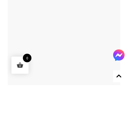
0
Designed by 森柒概念 SENCHIC CO., LTD.