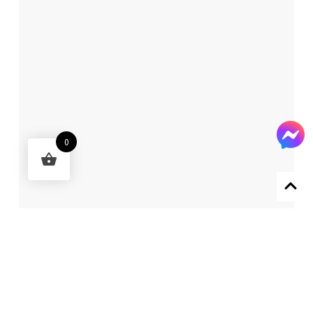
0
Designed by 森柒概念 SENCHIC CO., LTD.