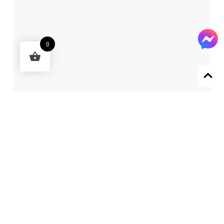
0
Designed by 森柒概念 SENCHIC CO., LTD.