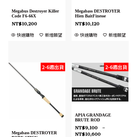
Megabus Destroyer Killer
Megabass DESTROYER
Code F6-66X
Hien BaitFinesse
NT$
10,200
NT$
10,120
快速購物
新增願望
快速購物
新增願望
2-6週出貨
2-6週出貨
APIA GRANDAGE
BRUTE ROD
NT$
9,100
–
Megabass DESTROYER
NT$
10,600