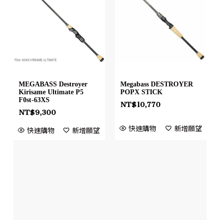
MEGABASS Destroyer
Megabass DESTROYER
Kirisame Ultimate P5
POPX STICK
F0st-63XS
NT$
10,770
NT$
9,300
快速購物
新增願望
快速購物
新增願望