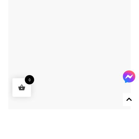
0
Designed by 森柒概念 SENCHIC CO., LTD.