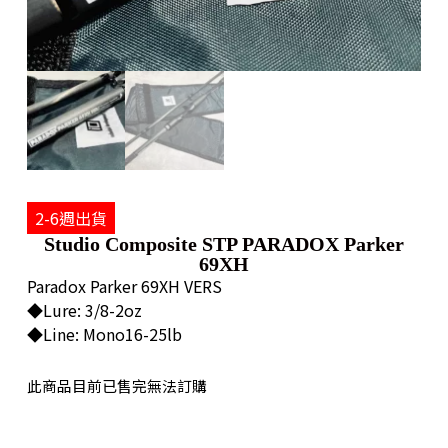
2-6週出貨
Studio Composite STP PARADOX Parker
69XH
Paradox Parker 69XH VERS
◆Lure: 3/8-2oz
◆Line: Mono16-25lb
此商品目前已售完無法訂購