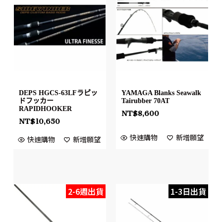
DEPS HGCS-63LFラピッ
YAMAGA Blanks Seawalk
ドフッカー
Tairubber 70AT
RAPIDHOOKER
NT$
8,600
NT$
10,650
快速購物
新增願望
快速購物
新增願望
2-6週出貨
1-3日出貨