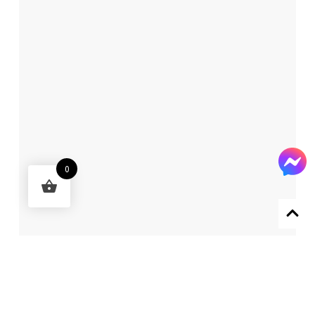
0
Designed by 森柒概念 SENCHIC CO., LTD.