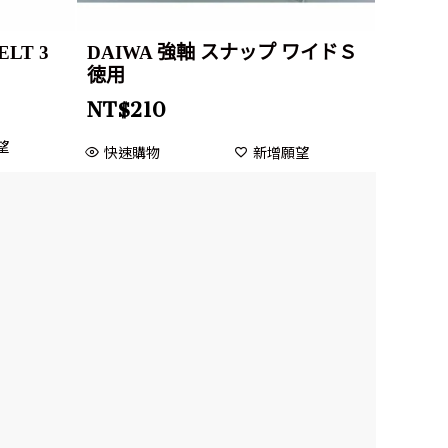
ELT 3
DAIWA 強軸 スナップ ワイドＳ
徳用
NT$
210
望
快速購物
新增願望