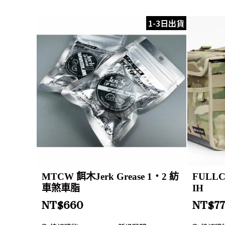
1-3日出貨
MTCW 餌木Jerk Grease 1・2 紡
FULLC
車煞車脂
IH
NT$
660
NT$
7