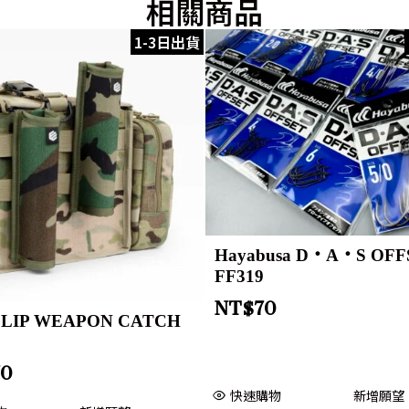
相關商品
1-3日出貨
Hayabusa D・A・S OFF
FF319
NT$
70
LIP WEAPON CATCH
70
快速購物
新增願望