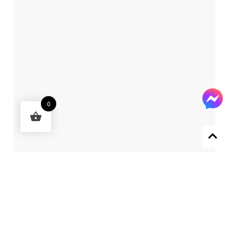
0
Designed by 森柒概念 SENCHIC CO., LTD.