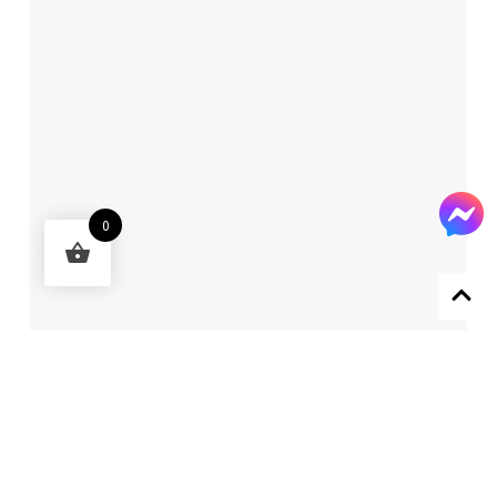
0
Designed by 森柒概念 SENCHIC CO., LTD.